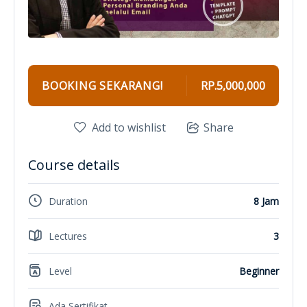
BOOKING SEKARANG!
RP.5,000,000
Add to wishlist
Share
Course details
Duration
8 Jam
Lectures
3
Level
Beginner
Ada Sertifikat